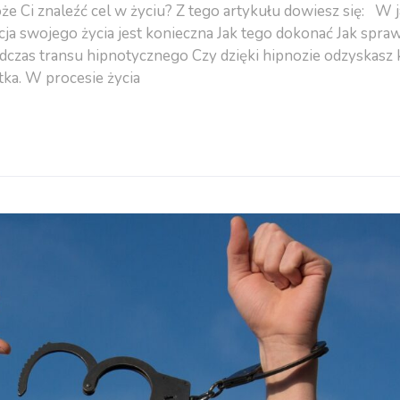
e Ci znaleźć cel w życiu? Z tego artykułu dowiesz się: W j
ja swojego życia jest konieczna Jak tego dokonać Jak spraw
podczas transu hipnotycznego Czy dzięki hipnozie odzyskasz
ka. W procesie życia