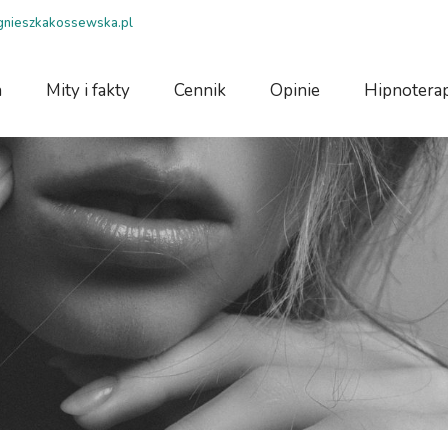
agnieszkakossewska.pl
a
Mity i fakty
Cennik
Opinie
Hipnoterap