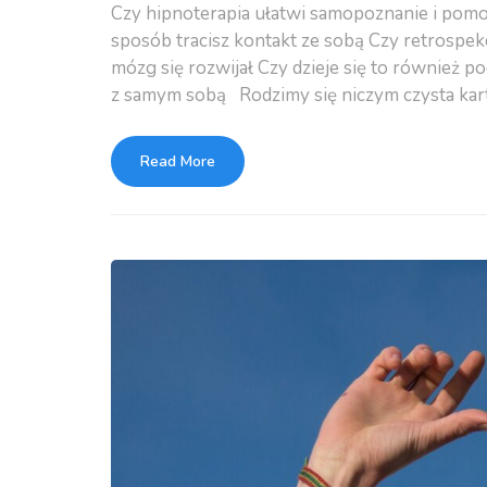
Czy hipnoterapia ułatwi samopoznanie i pomoż
sposób tracisz kontakt ze sobą Czy retrospekc
mózg się rozwijał Czy dzieje się to również 
z samym sobą Rodzimy się niczym czysta kart
Read More