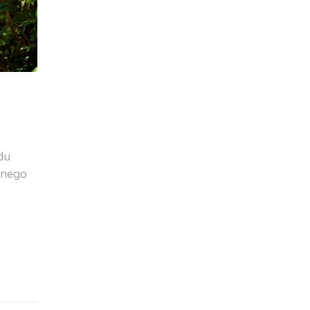
du
lnego