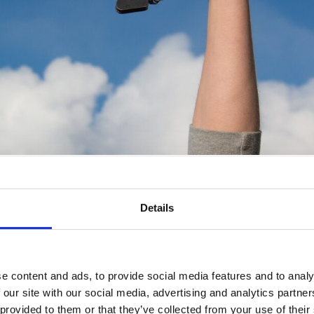
Details
 artykułu dowiesz się: Jak odróżnić lęk od strachu? Jakie s
yć poziom odczuwanego lęku? Jak zregenerować wyczerpan
acząć żyć w wolności od lęku? Lęk bardzo często mylony j
e content and ads, to provide social media features and to analy
ytanie: jak odróżnić lęk od strachu?
 our site with our social media, advertising and analytics partn
 provided to them or that they’ve collected from your use of their