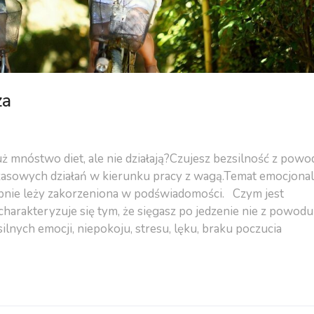
za
ż mnóstwo diet, ale nie działają?Czujesz bezsilność z powo
asowych działań w kierunku pracy z wagą.Temat emocjona
obnie leży zakorzeniona w podświadomości. Czym jest
harakteryzuje się tym, że sięgasz po jedzenie nie z powodu
ilnych emocji, niepokoju, stresu, lęku, braku poczucia