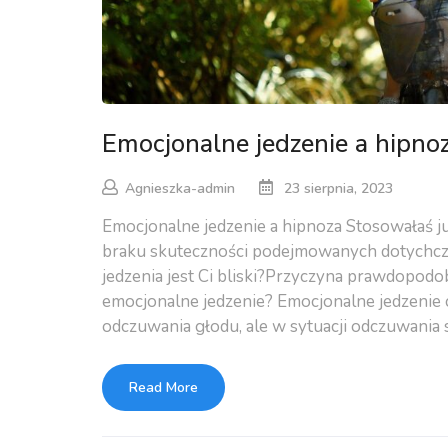
Emocjonalne jedzenie a hipno
Agnieszka-admin
23 sierpnia, 2023
Emocjonalne jedzenie a hipnoza Stosowałaś ju
braku skuteczności podejmowanych dotychcz
jedzenia jest Ci bliski?Przyczyna prawdopod
emocjonalne jedzenie? Emocjonalne jedzenie c
odczuwania głodu, ale w sytuacji odczuwania s
Read More