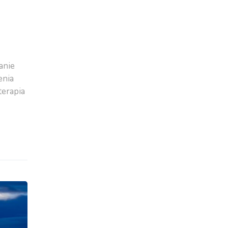
anie
enia
terapia