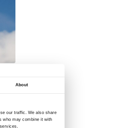
About
ą objawy
e
est ze
se our traffic. We also share
ers who may combine it with
 services.