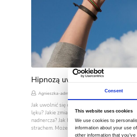
Hipnozą uwolnisz się od lęku
Consent
Agnieszka-admin
22 grudnia, 2025
Jak uwolnić się od lęku dzięki hipnozie Z tego
This website uses cookies
lęku? Jakie zmiany wprowadzić, by zmniejsz
nadnercza? Jak hipnoterapia może Ci pomóc z
We use cookies to personalis
strachem. Możesz teraz zacząć zadawać sobie p
information about your use of
other information that you’ve