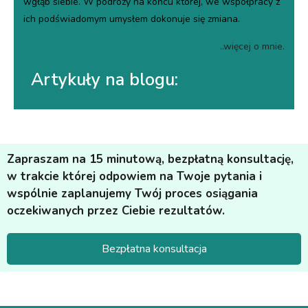
wgłąb siebie. W podróży na końcu której, we współpracy z
ich podświadomym umysłem dokonuje się zmiana.
..więcej o mnie.
Artykuły na blogu:
Zapraszam na 15 minutową, bezpłatną konsultację,
w trakcie której odpowiem na Twoje pytania i
wspólnie zaplanujemy Twój proces osiągania
oczekiwanych przez Ciebie rezultatów.
Bezpłatna konsultacja