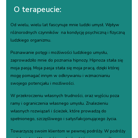
O terapeucie:
Od wielu, wielu lat fascynuje mnie ludzki umysł. Wpływ
różnorodnych czynników na kondycję psychiczną i fizyczną
ludzkiego organizmu.
Poznawanie potęgi i możliwości ludzkiego umysłu,
zaprowadziło mnie do poznania hipnozy. Hipnoza stała się
moja pasją. Moja pasja stała się moja pracą, dzięki której
mogę pomagać innym w odkrywaniu i wzmacnianiu
swojego potencjału i możliwości.
W przekroczeniu własnych trudności, oraz wyjściu poza
ramy i ograniczenia własnego umysłu. Znalezieniu
własnych rozwiązań i ścieżek, które prowadzą do
spełnionego, szczęśliwego i satysfakcjonującego życia.
Towarzyszę swoim klientom w pewnej podróży. W podróży