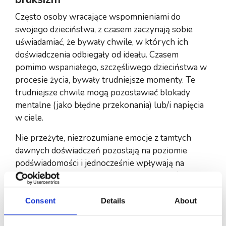
Często osoby wracające wspomnieniami do
swojego dzieciństwa, z czasem zaczynają sobie
uświadamiać, że bywały chwile, w których ich
doświadczenia odbiegały od ideału. Czasem
pomimo wspaniałego, szczęśliwego dzieciństwa w
procesie życia, bywały trudniejsze momenty. Te
trudniejsze chwile mogą pozostawiać blokady
mentalne (jako błędne przekonania) lub/i napięcia
w ciele.
Nie przeżyte, niezrozumiane emocje z tamtych
dawnych doświadczeń pozostają na poziomie
podświadomości i jednocześnie wpływają na
obecne życie.Pozostają do momentu, w którym
dana osoba zauważy, zechce i zdecyduje się coś z
tym zrobić. Aby uwolnić swoje ciało, umysł i duszę
Consent
Details
About
w pełni.