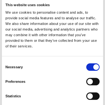
This website uses cookies
Jak hipnoterapia może Ci pomóc?
We use cookies to personalise content and ads, to
provide social media features and to analyse our traffic.
Dzięki pracy w transie hipnotycznym uwalniamy
We also share information about your use of our site with
emocje odpowiedzialne za dany problem.Czasem ta
our social media, advertising and analytics partners who
praca może wymagać powrotu do wydarzeń, które
may combine it with other information that you’ve
spowodowały problem z jednoczesnym
provided to them or that they’ve collected from your use
uwolnieniem emocji, które powstały w tamtych
of their services.
doświadczeniach. Zmieniamy przekonania na takie,
które są wspierające. Wspieramy w pełnej
obecności i empatii.Jednocześnie warto zdawać
Consent
sobie sprawę, że ta praca może wyglądać zupełnie
Necessary
Selection
inaczej. Jest ona dopasowana do indywidualnych
potrzeb.
Preferences
Jak to działa?
Statistics