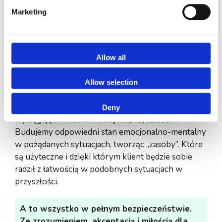
Praca z podświadomością może wyglądać trochę
jak przeprogramowanie błędnych kodów
Marketing
podświadomości: ograniczających przekonań,
emocji, myśli, błędnych interpretacji i in.
Te błędne kody zastępujemy nowym
Allow all
oprogramowaniem, kompatybilnym z aktualnymi
potrzebami już dorosłego człowieka. Aby dana
Allow selection
osoba mogła korzystać we wspierający sposób, ze
swojego dawnego doświadczenia, jednocześnie
Deny
wyciągając wnioski i naukę na przyszłość.
Budujemy odpowiedni stan emocjonalno-mentalny
w pożądanych sytuacjach, tworząc „zasoby”. Które
są użyteczne i dzięki którym klient będzie sobie
radził z łatwością w podobnych sytuacjach w
przyszłości.
A to wszystko w pełnym bezpieczeństwie.
Ze zrozumieniem,
akceptacją
i miłości
ą
dla