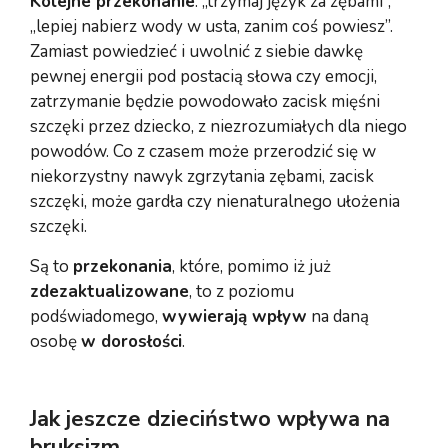
Kolejne przekonanie
: „trzymaj język za zębami”,
„lepiej nabierz wody w usta, zanim coś powiesz”.
Zamiast powiedzieć i uwolnić z siebie dawkę
pewnej energii pod postacią słowa czy emocji,
zatrzymanie będzie powodowało zacisk mięśni
szczęki przez dziecko, z niezrozumiałych dla niego
powodów. Co z czasem może przerodzić się w
niekorzystny nawyk zgrzytania zębami, zacisk
szczęki, może gardła czy nienaturalnego ułożenia
szczęki.
Są to
przekonania
, które, pomimo iż już
zdezaktualizowane
, to z poziomu
podświadomego,
wywierają wpływ
na daną
osobę
w dorosłości
.
Jak jeszcze dzieciństwo wpływa na
bruksizm