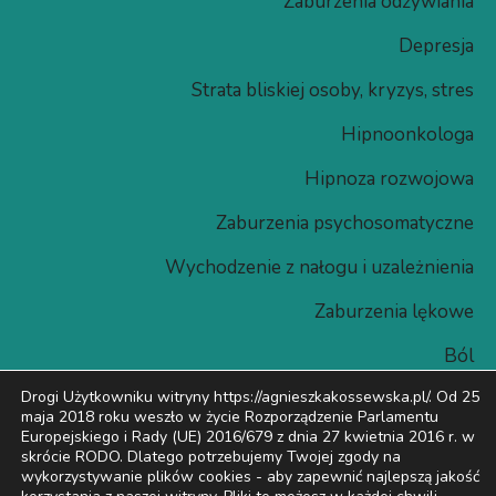
Zaburzenia odżywiania
Depresja
Strata bliskiej osoby, kryzys, stres
Hipnoonkologa
Hipnoza rozwojowa​
Zaburzenia psychosomatyczne
Wychodzenie z nałogu i uzależnienia
Zaburzenia lękowe
Ból
Drogi Użytkowniku witryny https://agnieszkakossewska.pl/. Od 25
maja 2018 roku weszło w życie Rozporządzenie Parlamentu
Europejskiego i Rady (UE) 2016/679 z dnia 27 kwietnia 2016 r. w
skrócie RODO. Dlatego potrzebujemy Twojej zgody na
wykorzystywanie plików cookies -
aby zapewnić najlepszą jakość