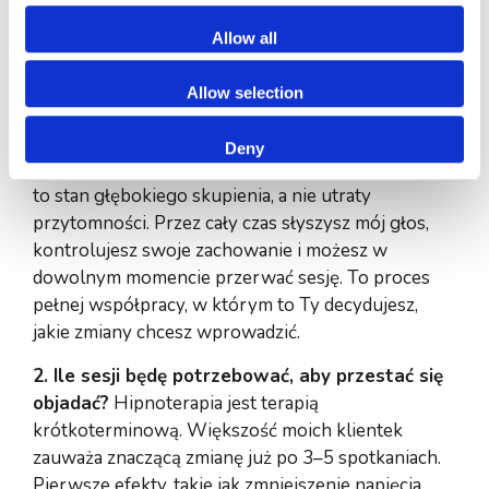
Allow all
Częste pytania o hipnoterapię
Allow selection
zaburzeń odżywiania
1. Czy podczas hipnozy stracę kontrolę nad
Deny
tym, co mówię lub robię?
Absolutnie nie. Hipnoza
to stan głębokiego skupienia, a nie utraty
przytomności. Przez cały czas słyszysz mój głos,
kontrolujesz swoje zachowanie i możesz w
dowolnym momencie przerwać sesję. To proces
pełnej współpracy, w którym to Ty decydujesz,
jakie zmiany chcesz wprowadzić.
2. Ile sesji będę potrzebować, aby przestać się
objadać?
Hipnoterapia jest terapią
krótkoterminową. Większość moich klientek
zauważa znaczącą zmianę już po 3–5 spotkaniach.
Pierwsze efekty, takie jak zmniejszenie napięcia