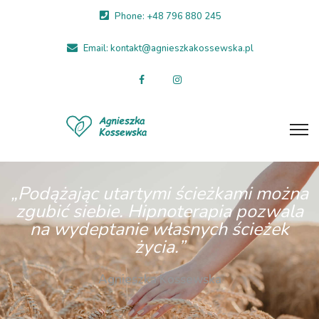
Phone: +48 796 880 245
Email: kontakt@agnieszkakossewska.pl
„Podążając utartymi ścieżkami można
zgubić siebie. Hipnoterapia pozwala
na wydeptanie własnych ścieżek
życia.”
Agnieszka Kossewska