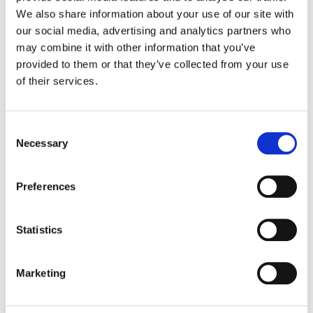
We also share information about your use of our site with
drzwiami i już nie ma możliwości by się wydostał,
our social media, advertising and analytics partners who
bo to ja o tym decyduję. Z całego serca polecam
may combine it with other information that you’ve
korzystanie z usług Agnieszki dla mnie jest
provided to them or that they’ve collected from your use
czarodziejką, uwolniła mnie od głosu nałogu który
of their services.
niszczył mnie od środka.
To wszystko co jest w naszych głowach można
Consent
poukładać, uporządkować, oddzielić dobre od
Necessary
Selection
złego tylko czasem samemu ciężko, czasami sami
nie mamy wystarczająco dużo siły, potrzebujemy
przewodnika i właśnie takim przewodnikiem jest
Preferences
dla mnie Agnieszka polecam wyciągnąć do niej
rękę i pozwolić by w Naszym życiu zaczęła dziać
Statistics
się MAGIA! Z całego serducha dziękuje za
wszystko co dla mnie zrobiłaś ❤️” Marzena,
klientka
Marketing