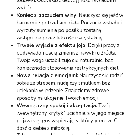
lodówki. Odzyskasz decyzyjność i świadomy
wybór.
Koniec z poczuciem winy:
Nauczysz się jeść w
harmonii z potrzebami ciała. Poczucie wstydu i
wyrzuty sumienia po posiłku zostaną
zastąpione przez lekkość i satysfakcję.
Trwałe wyjście z efektu jojo:
Dzięki pracy z
podświadomością zmienisz nawyki u źródła.
Twoja waga ustabilizuje się naturalnie, bez
konieczności stosowania restrykcyjnych diet.
Nowa relacja z emocjami:
Nauczysz się radzić
sobie ze stresem, nudą czy smutkiem bez
uciekania w jedzenie. Znajdziemy zdrowe
sposoby na ukojenie Twoich emocji.
Wewnętrzny spokój i akceptacja:
Twój
„wewnętrzny krytyk” ucichnie, a w jego miejsce
pojawi się głos wspierający, który pomoże Ci
dbać o siebie z miłością.