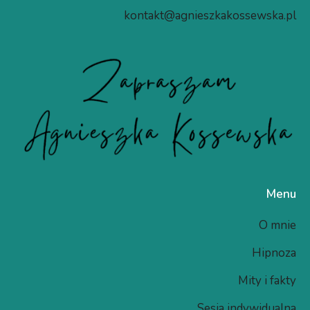
kontakt@agnieszkakossewska.pl
Menu
O mnie
Hipnoza
Mity i fakty
Sesja indywidualna