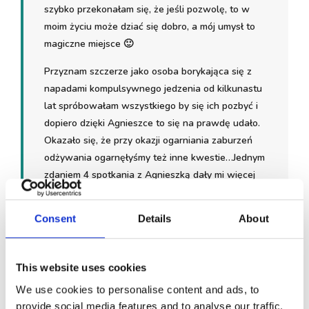
szybko przekonałam się, że jeśli pozwolę, to w
moim życiu może dziać się dobro, a mój umysł to
magiczne miejsce 🙂
Przyznam szczerze jako osoba borykająca się z
napadami kompulsywnego jedzenia od kilkunastu
lat spróbowałam wszystkiego by się ich pozbyć i
dopiero dzięki Agnieszce to się na prawdę udało.
Okazało się, że przy okazji ogarniania zaburzeń
odżywania ogarnęłyśmy też inne kwestie…Jednym
zdaniem 4 spotkania z Agnieszką dały mi więcej
niż lata terapii.
Consent
Details
About
Aktualnie mija pół roku od naszego pierwszego
spotkania, a ja nigdy nawet nie śniłam, że będę na
takim etapie życia jak obecnie. Efekty hipnoterapii
This website uses cookies
ciągle są ze mną, ciągle są we mnie i jest nam
razem wspaniale 😉 Jestem wolna od tego głosu
We use cookies to personalise content and ads, to
w głowie czuję całą sobą, że siedzi zamknięty za
provide social media features and to analyse our traffic.