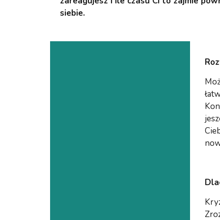
zareagujesz i ile czasu Ci to zajmie po
siebie.
Roz
Może
łatw
Koni
jes
Cieb
now
Dla
Kry
Zro