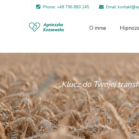
Phone: +48 796 880 245
Email: kontakt@
O mnie
Hipnoz
„Klucz do Twojej transf