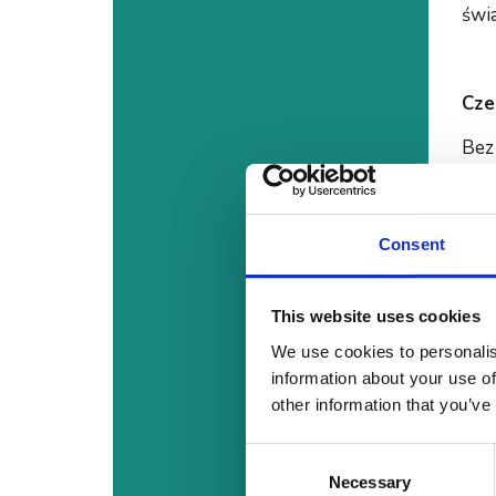
świ
Cze
Bez 
jest
któ
Consent
Jest
uczu
stoj
This website uses cookies
Prze
We use cookies to personalis
Co 
information about your use of
por
other information that you’ve
Consent
Necessary
Selection
Co 