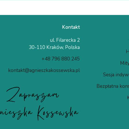
Kontakt
ul. Filarecka 2
30-110 Kraków, Polska
H
+48 796 880 245
Mity
kontakt@agnieszkakossewska.pl
Sesja indyw
Bezpłatna kons