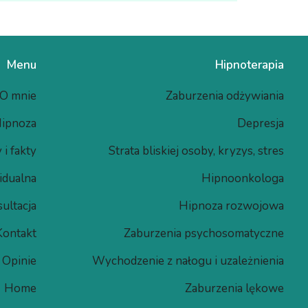
Menu
Hipnoterapia
O mnie
Zaburzenia odżywiania
ipnoza
Depresja
 i fakty
Strata bliskiej osoby, kryzys, stres
idualna
Hipnoonkologa
ultacja
Hipnoza rozwojowa​
Kontakt
Zaburzenia psychosomatyczne
Opinie
Wychodzenie z nałogu i uzależnienia
Home
Zaburzenia lękowe