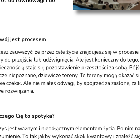
wrót do równowagi i do
wój jest procesem
sz zauważyć, że przez całe życie znajdujesz się w procesie 
y do przejścia lub udźwignięcia. Ale jest konieczny do tego,
ecznością staje się pozostawienie przeszłości za sobą. Pój
zcze niepoznane, dziewicze tereny. Te tereny mogą okazać 
ie czekał. Ale nie miałeś odwagi, by spojrzeć za zasłonę, za 
e rozwiązania.
czego Cię to spotyka?
zys jest ważnym i nieodłącznym elementem życia. Po nim n
zumienie. To tak jakby wykonać skok kwantowy i znaleźć si