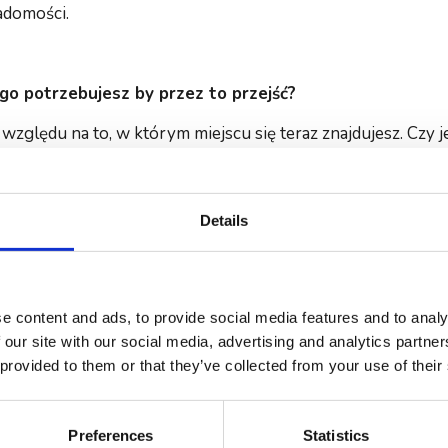
adomości.
go potrzebujesz by przez to przejść?
względu na to, w którym miejscu się teraz znajdujesz. Czy je
eś po rozstaniu czy przechodzisz życiowy kryzys. W każdym
ry możesz sam sobie podarować.
Details
 on potrzebny, by móc zobaczyć gdzie jesteś. Przyglądnąć si
cia i emocje, które kłębią się w Tobie. Zwrócić uwagę na to
ą. Jak się z tym czujesz. Co chcesz zmienić.
strzeń, dzięki której będziesz mógł przyjrzeć się temu, jak
e content and ads, to provide social media features and to analy
warto zmienić. Co ulepszyć. Może zauważysz, że coś nie fun
 our site with our social media, advertising and analytics partn
y nie zdawałeś sobie z tego sprawy.
 provided to them or that they’ve collected from your use of their
Preferences
Statistics
blokuje tworzenie dojrzałych relacji?