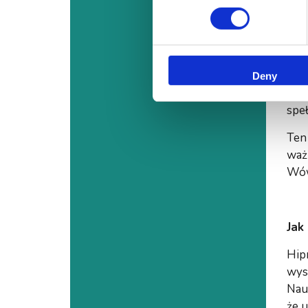
W t
pot
budo
prze
Deny
prz
speł
Ten
ważn
Wów
Jak
Hip
wys
Nauc
że u