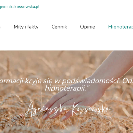
agnieszkakossewska.pl
a
Mity i fakty
Cennik
Opinie
Hipnoterap
ormacji kryje się w podświadomości. Odk
hipnoterapii.”