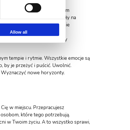
, nawykom czy niezaspokojonym
y Cię z daną osobą i pozwalały na
 końca dojrzały i miał prawo nie
ne przekonania i schematy i je
Allow all
rzałe i autentyczne. By dawały
nym tempie i rytmie. Wszystkie emocje są
 by je przeżyć i puścić. Uwolnić.
j. Wyznaczyć nowe horyzonty.
 Cię w miejscu. Przepracujesz
osobom, które tego potrzebują.
ecni w Twoim życiu. A to wszystko sprawi,