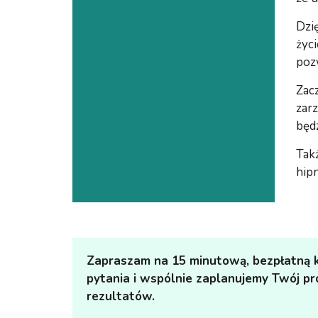
Dzię
życi
poz
Zac
zar
będ
Takż
hipn
Zapraszam na 15 minutową, bezpłatną k
pytania i wspólnie zaplanujemy Twój pr
rezultatów.