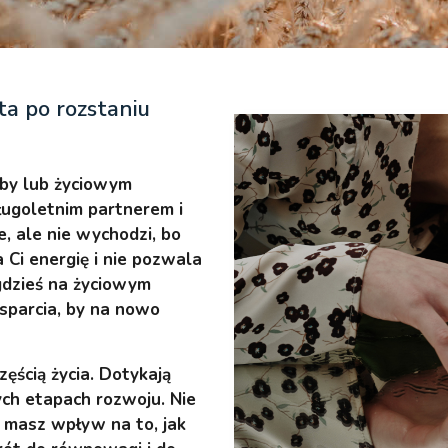
ata po rozstaniu
soby lub życiowym
ługoletnim partnerem i
, ale nie wychodzi, bo
Ci energię i nie pozwala
 gdzieś na życiowym
wsparcia, by na nowo
ęścią życia. Dotykają
ych etapach rozwoju. Nie
 masz wpływ na to, jak