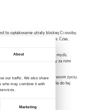
st to opłakiwanie utraty bliskiej Ci osoby,
 z tych etapów ważny jest czas. Czas,
About
ę sobie z bliska. By rozpoznać myśli,
, jakie niezaspokojone potrzeby za nimi
 do tej pory funkcjonowałeś w swoim życiu.
se our traffic. We also share
kcjonowało w dawnym życiu, ale do tej
ers who may combine it with
 services.
Marketing