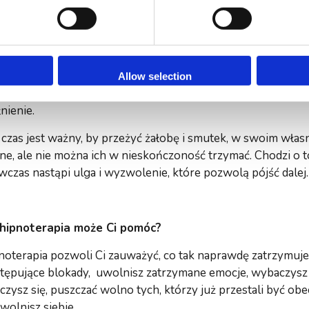
ym czasie, możesz przyjrzeć się schematom, przekonaniom
rzebom które kierowały Twoim życiem. Może to one połączył
wanie związku. Co oznacza, że ten związek mógł nie być do
trwać. To jest ten czas i miejsce, by zauważyć te nieużytecz
Allow selection
epracować. Po to, aby budowane nowe relacje mogły być doj
nienie.
 czas jest ważny, by przeżyć żałobę i smutek, w swoim włas
e, ale nie można ich w nieskończoność trzymać. Chodzi o to,
czas nastąpi ulga i wyzwolenie, które pozwolą pójść dale
 hipnoterapia może Ci pomóc?
noterapia pozwoli Ci zauważyć, co tak naprawdę zatrzymuje
tępujące blokady, uwolnisz zatrzymane emocje, wybaczysz 
zysz się, puszczać wolno tych, którzy już przestali być ob
wolnisz siebie.