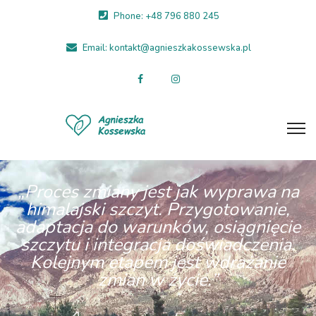
Phone: +48 796 880 245
Email: kontakt@agnieszkakossewska.pl
„Proces zmiany jest jak wyprawa na
himalajski szczyt. Przygotowanie,
adaptacja do warunków, osiągnięcie
szczytu i integracja doświadczenia.
Kolejnym etapem jest wdrażanie
zmian w życie.”