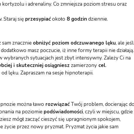
m kortyzolu i adrenaliny. Co zmniejsza poziom stresu oraz
. Staraj się
przesypiać
około
8 godzin
dziennie.
z sam znacznie
obniżyć poziom odczuwanego lęku
, ale jeśl
dodatkowo masz poczucie, iż inne formy terapii nie działają.
 wybranych sytuacjach jest zbyt intensywny. Zależy Ci na
bciej i skuteczniej
osiągniesz
zamierzony
cel
.
d lęku. Zapraszam na sesje hipnoterapii.
hipnozie można ławo
rozwiązać
Twój problem, docierając d
onania na poziomie
podświadomości
, czyli w miejscu, gdzie
dziesz mógł zacząć cieszyć się upragnionym spokojem,
je życie przez nowy pryzmat. Pryzmat życia jakie sam