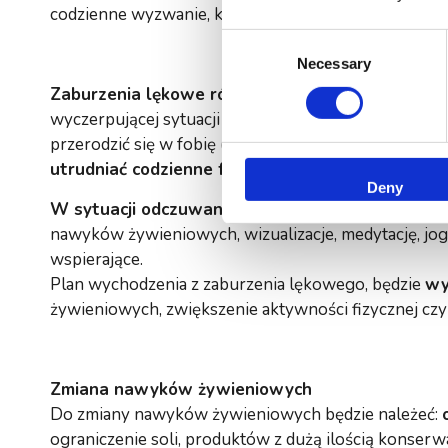
codzienne wyzwanie, które pociągają za sobą stratę c
Consent
Necessary
Selection
Zaburzenia lękowe różnią się od normalnego lęk
wyczerpującej sytuacji
nie mija
, może trwać kilka mi
przerodzić się w fobię (lęk sytuacyjny-związany z k
utrudniać codzienne funkcjonowanie
.
Deny
W sytuacji odczuwania lęku można samemu stos
nawyków żywieniowych, wizualizacje, medytację, jogę
wspierające.
Plan wychodzenia z zaburzenia lękowego, będzie
wy
żywieniowych, zwiększenie aktywności fizycznej czy
Zmiana nawyków żywieniowych
Do zmiany nawyków żywieniowych będzie należeć:
ograniczenie soli, produktów z dużą ilością konse