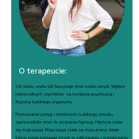
O terapeucie:
Od wielu, wielu lat fascynuje mnie ludzki umysł. Wpływ
różnorodnych czynników na kondycję psychiczną i
fizyczną ludzkiego organizmu.
Poznawanie potęgi i możliwości ludzkiego umysłu,
zaprowadziło mnie do poznania hipnozy. Hipnoza stała
się moja pasją. Moja pasja stała się moja pracą, dzięki
której mogę pomagać innym w odkrywaniu i wzmacnianiu