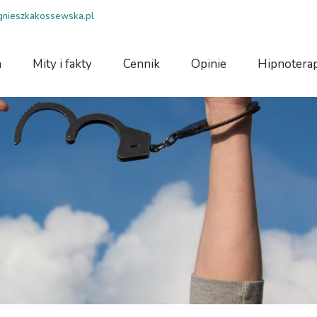
agnieszkakossewska.pl
a
Mity i fakty
Cennik
Opinie
Hipnoterap