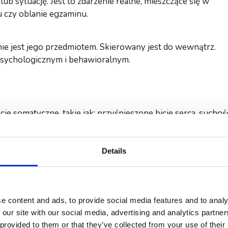
ub sytuację. Jest to zdarzenie realne, mieszczące się w
u czy oblanie egzaminu.
nie jest jego przedmiotem. Skierowany jest do wewnątrz.
 psychologicznym i behawioralnym.
je somatyczne, takie jak: przyśpieszone bicie serca, suchoś
k jako subiektywny stan obawy i niepokoju
zdolność do działania, radzenia sobie z pewnymi sytuacjami
Details
enie o niej. Unikanie sytuacji lękowej nie zmniejsz poziom
e content and ads, to provide social media features and to analy
 Nie da się go całkowicie wyeliminować z naszego życia.
 our site with our social media, advertising and analytics partn
kiem jest właściwe. Zakładając, że reagujesz brakiem lęku na
 provided to them or that they’ve collected from your use of their