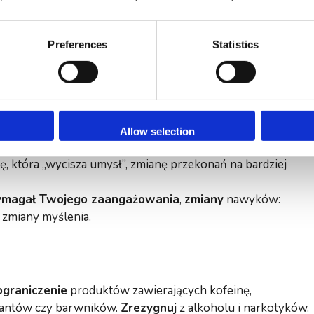
zy porażkę, coś byłoby nie tak.
Preferences
Statistics
u
tym, że
objawy trwają dłużej
(po stresującej
esięcy), jego
intensywność wzrasta
(np. ataki paniki), może
onkretną sytuacją, bądź przedmiotem), która może
mocno
Allow selection
ować wiele przydatnych metod
, jak: oddychanie, zmiana
, która „wycisza umysł”, zmianę przekonań na bardziej
magał Twojego zaangażowania
,
zmiany
nawyków:
 zmiany myślenia.
ograniczenie
produktów zawierających kofeinę,
rwantów czy barwników.
Zrezygnuj
z alkoholu i narkotyków.