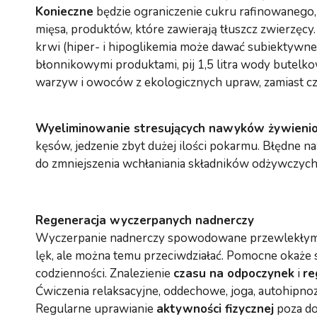
Konieczne
będzie ograniczenie cukru rafinowanego
mięsa, produktów, które zawierają tłuszcz zwierzęcy
krwi (hiper- i hipoglikemia może dawać subiektywn
błonnikowymi produktami, pij 1,5 litra wody butelko
warzyw i owoców z ekologicznych upraw, zamiast cz
Wyeliminowanie stresujących nawyków żywieni
kęsów, jedzenie zbyt dużej ilości pokarmu. Błędne
do zmniejszenia wchłaniania składników odżywczych,
Regeneracja w
yczerpan
ych
nadnerczy
Wyczerpanie nadnerczy spowodowane przewlekłym c
lęk, ale można temu przeciwdziałać. Pomocne okaże
codzienności. Znalezienie
czasu na odpoczynek
i
re
Ćwiczenia relaksacyjne, oddechowe, joga, autohipnoz
Regularne uprawianie
aktywności fizycznej
poza do