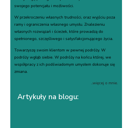
swojego potencjału i możliwości.
W przekroczeniu własnych trudności, oraz wyjściu poza
ramy i ograniczenia własnego umysłu. Znalezieniu
własnych rozwiązań i ścieżek, które prowadzą do
spełnionego, szczęśliwego i satysfakcjonującego życia.
Towarzyszę swoim klientom w pewnej podróży. W
podróży wgłąb siebie. W podróży na końcu której, we
współpracy z ich podświadomym umysłem dokonuje się
zmiana.
..więcej o mnie.
Artykuły na blogu: