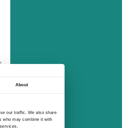
ć
About
u
se our traffic. We also share
ers who may combine it with
 services.