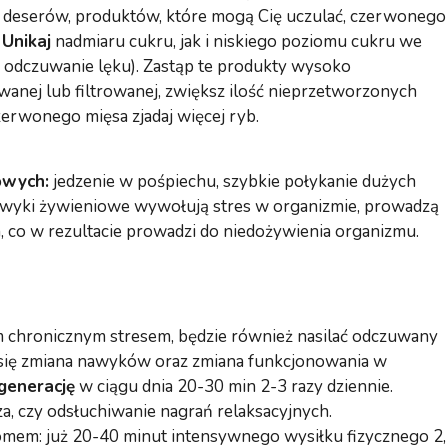
, deserów, produktów, które mogą Cię uczulać, czerwonego
.
Unikaj
nadmiaru cukru, jak i niskiego poziomu cukru we
e odczuwanie lęku). Zastąp te produkty wysoko
wanej lub filtrowanej, zwiększ ilość nieprzetworzonych
erwonego mięsa zjadaj więcej ryb.
owych:
jedzenie w pośpiechu, szybkie połykanie dużych
 nawyki żywieniowe wywołują stres w organizmie, prowadzą
 co w rezultacie prowadzi do niedożywienia organizmu.
hronicznym stresem, będzie również nasilać odczuwany
 się zmiana nawyków oraz zmiana funkcjonowania w
generację
w ciągu dnia 20-30 min 2-3 razy dziennie.
a, czy odsłuchiwanie nagrań relaksacyjnych.
mem: już 20-40 minut intensywnego wysiłku fizycznego 2,