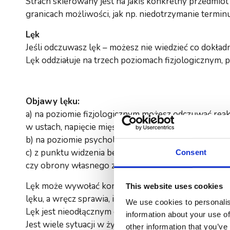
Strach skierowany jest na jakiś konkretny przedmiot l
granicach możliwości, jak np. niedotrzymanie termin
Lęk
Jeśli odczuwasz lęk – możesz nie wiedzieć co dokład
Lęk oddziałuje na trzech poziomach fizjologicznym,
Objawy lęku:
a) na poziomie fizjologicznym możesz odczuwać reakc
w ustach, napięcie mięśni czy pocenie się
b) na poziomie psychologicznym możesz odczuwać lę
c) z punktu widzenia behawioralnego, może odbierać 
Consent
czy obrony własnego zdania.
Lęk może wywołać konkretna sytuacja lub nawet myśl
This website uses cookies
lęku, a wręcz sprawia, iż lęk się powiększa.
We use cookies to personalis
Lęk jest nieodłącznym elementem życia codziennego.
information about your use of
Jest wiele sytuacji w życiu, w których reagowanie lę
other information that you’ve