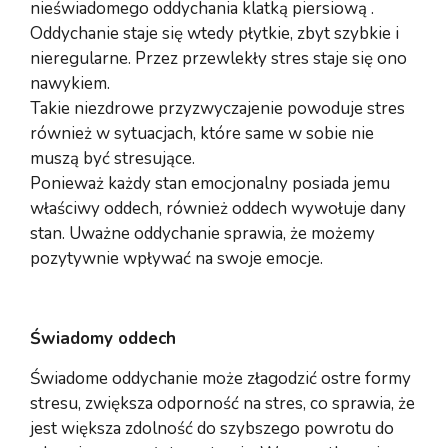
nieświadomego oddychania klatką piersiową .
Oddychanie staje się wtedy płytkie, zbyt szybkie i
nieregularne. Przez przewlekły stres staje się ono
nawykiem.
Takie niezdrowe przyzwyczajenie powoduje stres
również w sytuacjach, które same w sobie nie
muszą być stresujące.
Ponieważ każdy stan emocjonalny posiada jemu
właściwy oddech, również oddech wywołuje dany
stan. Uważne oddychanie sprawia, że możemy
pozytywnie wpływać na swoje emocje.
Świadomy oddech
Świadome oddychanie może złagodzić ostre formy
stresu, zwiększa odporność na stres, co sprawia, że
jest większa zdolność do szybszego powrotu do