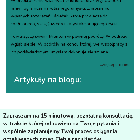
W przekroczeniu własnych trudności, oraz wyjściu poza
ramy i ograniczenia własnego umysłu. Znalezieniu
własnych rozwiązań i ścieżek, które prowadzą do
spełnionego, szczęśliwego i satysfakcjonującego życia.
Towarzyszę swoim klientom w pewnej podróży. W podróży
wgłąb siebie. W podróży na końcu której, we współpracy z
ich podświadomym umysłem dokonuje się zmiana.
..więcej o mnie.
Artykuły na blogu:
Zapraszam na 15 minutową, bezpłatną konsultację,
w trakcie której odpowiem na Twoje pytania i
wspólnie zaplanujemy Twój proces osiągania
oczekiwanych przez Ciebie rezultatów.