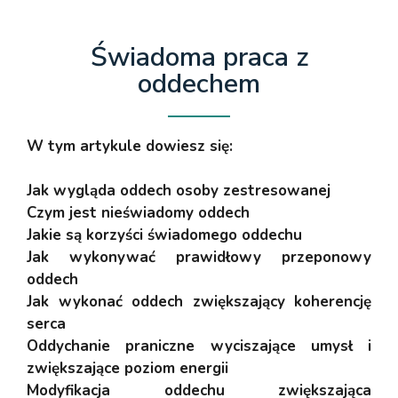
Świadoma praca z
oddechem
W tym artykule dowiesz się:
Jak wygląda oddech osoby zestresowanej
Czym jest nieświadomy oddech
Jakie są korzyści świadomego oddechu
Jak wykonywać prawidłowy przeponowy
oddech
Jak wykonać oddech zwiększający koherencję
serca
Oddychanie praniczne wyciszające umysł i
zwiększające poziom energii
Modyfikacja oddechu zwiększająca