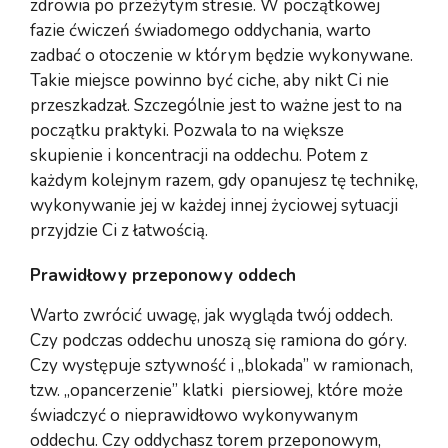
zdrowia po przeżytym stresie. W początkowej
fazie ćwiczeń świadomego oddychania, warto
zadbać o otoczenie w którym będzie wykonywane.
Takie miejsce powinno być ciche, aby nikt Ci nie
przeszkadzał. Szczególnie jest to ważne jest to na
początku praktyki. Pozwala to na większe
skupienie i koncentracji na oddechu. Potem z
każdym kolejnym razem, gdy opanujesz tę technikę,
wykonywanie jej w każdej innej życiowej sytuacji
przyjdzie Ci z łatwością.
Prawidłowy przeponowy oddech
Warto zwrócić uwagę, jak wygląda twój oddech.
Czy podczas oddechu unoszą się ramiona do góry.
Czy występuje sztywność i „blokada” w ramionach,
tzw. „opancerzenie” klatki piersiowej, które może
świadczyć o nieprawidłowo wykonywanym
oddechu. Czy oddychasz torem przeponowym,