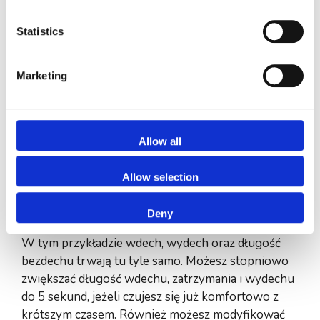
jednocześnie zamykając lewą dziurkę nosa palcem
wskazującym. Podczas zatrzymania oddechu,
Statistics
zamknij prawą dziurkę nosa kciukiem.
Podczas wydechu otwórz lewą dziurkę nosa
Marketing
prawym kciukiem, po czym rób
zatrzymanie/bezdech, następnie zrób wdech lewą
dziurką nosa, zatrzymanie/bezdech i wydech prawą
stroną nosa. I tak w kółko, zamieniając strony.
Allow all
Allow selection
Modyfikacja ww. oddechu zwiększająca
intensywność ćwiczenia
Deny
W tym przykładzie wdech, wydech oraz długość
bezdechu trwają tu tyle samo. Możesz stopniowo
zwiększać długość wdechu, zatrzymania i wydechu
do 5 sekund, jeżeli czujesz się już komfortowo z
krótszym czasem. Również możesz modyfikować