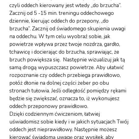
czyli oddech kierowany jest wtedy „do brzucha”.
Zacznij od 5 -15 min. treningu oddechowego
dziennie, kierując oddech do przepony, „do
brzucha”. Zacznij od świadomego skupienia uwagi
na oddechu. W tym celu wyobraź sobie, jak
powietrze wpływa przez twoje nozdrza, gardło,
tchawicę i docierając do brzucha, sprawiając, że
brzuch powiększa się. Następnie wizualizuj jak tą
samą drogą wypuszczasz powietrze. Aby ułatwić
rozpoznanie czy oddech przebiega prawidłowo,
połóż dłonie na dolnej części żeber po obu
stronach tułowia. Jeśli odległość pomiędzy rękami
będzie się zwiększać, oznacza to, iż wykonujesz
oddech przeponowy prawidłowo.
Dzięki codziennym ćwiczeniom, łatwiej
uświadomisz sobie kiedy i w jakich sytuacjach Twój
oddech jest nieprawidłowy. Następnie możesz
kierować świadomą uwagę oraz wysiłek, aby