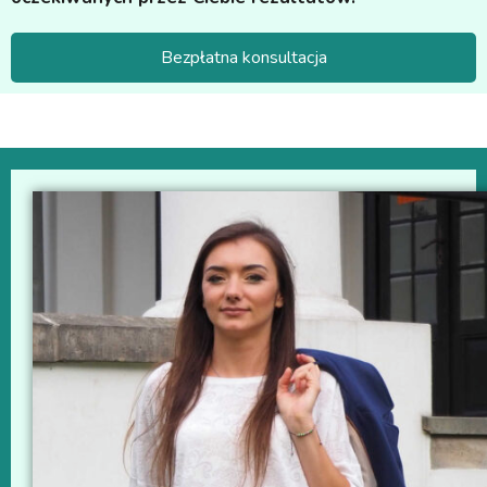
Bezpłatna konsultacja