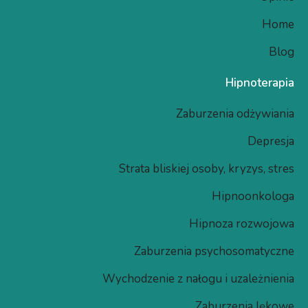
Home
Blog
Hipnoterapia
Zaburzenia odżywiania
Depresja
Strata bliskiej osoby, kryzys, stres
Hipnoonkologa
Hipnoza rozwojowa​
Zaburzenia psychosomatyczne
Wychodzenie z nałogu i uzależnienia
Zaburzenia lękowe