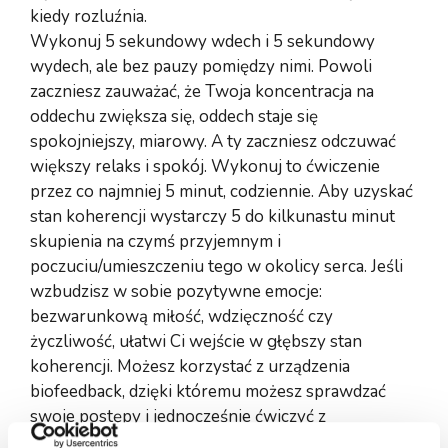
kiedy rozluźnia.
Wykonuj 5 sekundowy wdech i 5 sekundowy
wydech, ale bez pauzy pomiędzy nimi. Powoli
zaczniesz zauważać, że Twoja koncentracja na
oddechu zwiększa się, oddech staje się
spokojniejszy, miarowy. A ty zaczniesz odczuwać
większy relaks i spokój. Wykonuj to ćwiczenie
przez co najmniej 5 minut, codziennie. Aby uzyskać
stan koherencji wystarczy 5 do kilkunastu minut
skupienia na czymś przyjemnym i
poczuciu/umieszczeniu tego w okolicy serca. Jeśli
wzbudzisz w sobie pozytywne emocje:
bezwarunkową miłość, wdzięczność czy
życzliwość, ułatwi Ci wejście w głębszy stan
koherencji. Możesz korzystać z urządzenia
biofeedback, dzięki któremu możesz sprawdzać
swoje postępy i jednocześnie ćwiczyć z
urządzeniem.