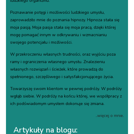
ludzkiego organizmu.
Poznawanie potęgi i możliwości ludzkiego umysłu,
zaprowadziło mnie do poznania hipnozy. Hipnoza stała się
moja pasją. Moja pasja stała się moja pracą, dzięki której
mogę pomagać innym w odkrywaniu i wzmacnianiu
swojego potencjału i możliwości.
W przekroczeniu własnych trudności, oraz wyjściu poza
ramy i ograniczenia własnego umysłu. Znalezieniu
własnych rozwiązań i ścieżek, które prowadzą do
spełnionego, szczęśliwego i satysfakcjonującego życia.
Towarzyszę swoim klientom w pewnej podróży. W podróży
wgłąb siebie. W podróży na końcu której, we współpracy z
ich podświadomym umysłem dokonuje się zmiana.
..więcej o mnie.
Artykuły na blogu: