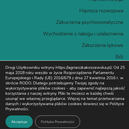
Hipnoza rozwojowa​
Zaburzenia psychosomatyczne
Wychodzenie z nałogu i uzależnienia
Zaburzenia lękowe
Ból
Drogi Użytkowniku witryny https://agnieszkakossewska.pl/. Od 25
maja 2018 roku weszło w życie Rozporządzenie Parlamentu
Europejskiego i Rady (UE) 2016/679 z dnia 27 kwietnia 2016 r. w
skrócie RODO. Dlatego potrzebujemy Twojej zgody na
wykorzystywanie plików cookies -
aby zapewnić najlepszą jakość
korzystania z naszej witryny.
Pliki te możesz w każdej chwili
Sitemap
usunąć we własnej przeglądarce. Więcej na temat przetwarzania
danych i wykorzystywania plików cookies dowiesz się w Polityce
Polityka Prywatności
Prywatności.
Creative Studio:
Innovated.pl
Akceptuje
Polityka Prywatności