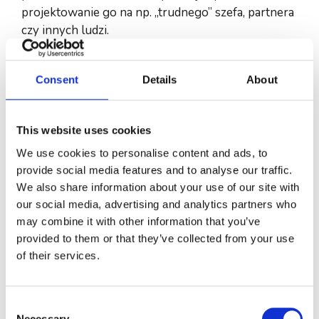
projektowanie go na np. „trudnego” szefa, partnera
czy innych ludzi.
Może również być sygnałem, że z podświadomości
ujawniają się tłumione, wyparte emocje czy
Consent
Details
About
traumy. Co może oznaczać, że podświadomość jest
gotowa, aby z danym tematem pracować.
Zablokowane emocje w ciele, będą objawiać się
This website uses cookies
dużą sztywnością mięśniową, napięciem i blokadą.
We use cookies to personalise content and ads, to
Dużą rolę w procesie uwolnienia emocji
provide social media features and to analyse our traffic.
zamrożonych w ciele odgrywa terapia przez ciało,
We also share information about your use of our site with
jaką proponuje np. Lowen, joga, taniec
our social media, advertising and analytics partners who
spontaniczny, taniec terapeutyczny. Do metod
may combine it with other information that you’ve
dających fenomenalne efekty w uwolnieniu emocji
provided to them or that they’ve collected from your use
można zaliczyć również: oddychanie holotropowe i
of their services.
hipnoterapię.
Aby dowiedzieć się jak pracować z emocjami,
Consent
przekonaniami i jak je uwalniać. a przede wszystkim
Necessary